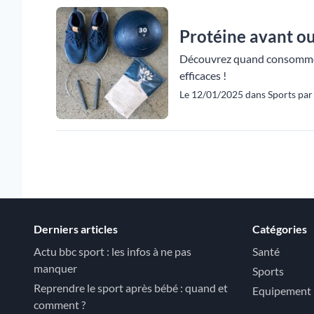
Protéine avant ou 
Découvrez quand consommer 
efficaces !
Le 12/01/2025 dans Sports par 
Derniers articles
Catégories
Actu bbc sport : les infos à ne pas
Santé
manquer
Sports
Reprendre le sport après bébé : quand et
Equipement
comment ?